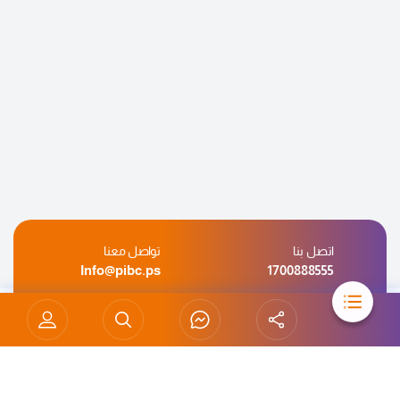
اتصل بنا
تواصل معنا
Info@pibc.ps
1700888555
واتساب
تواصل معنا
+970 599 995 262
ارسل لنا